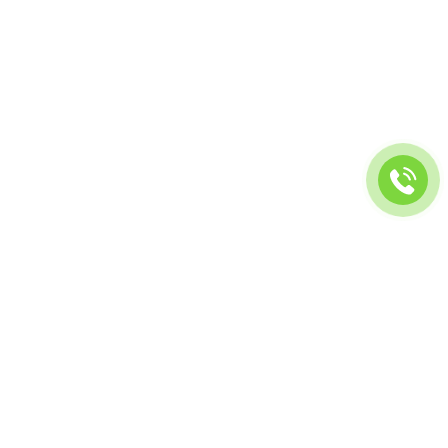
BlackLion
Konstrukta
BlackHawk
HongYing
Warrior
Michelin
Toprunner
LIÊN HỆ
25A đường TX38, phường Thạnh Xuân, quận 12, TP Hồ
Chí Minh
0848 344 333
caosuthuduc@outlook.com