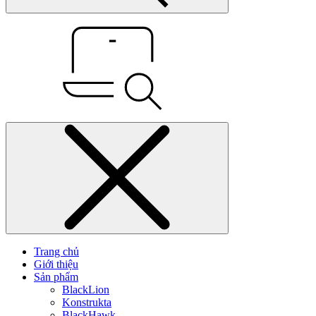
Trang chủ
Giới thiệu
Sản phẩm
BlackLion
Konstrukta
BlackHawk