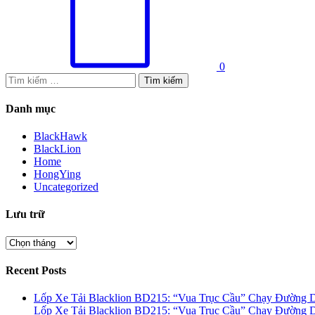
0
Tìm
kiếm
cho:
Danh mục
BlackHawk
BlackLion
Home
HongYing
Uncategorized
Lưu trữ
Lưu
trữ
Recent Posts
Lốp Xe Tải Blacklion BD215: “Vua Trục Cầu” Chạy Đường D
Lốp Xe Tải Blacklion BD215: “Vua Trục Cầu” Chạy Đường D