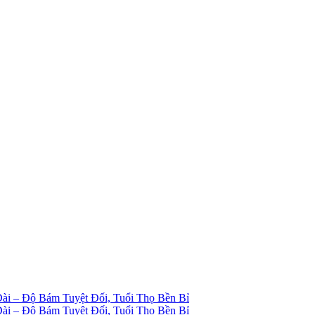
ài – Độ Bám Tuyệt Đối, Tuổi Thọ Bền Bỉ
ài – Độ Bám Tuyệt Đối, Tuổi Thọ Bền Bỉ