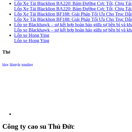
Lốp Xe Tải Blacklion BA220: Bám Đường Cực Tốt, Chịu Tải 
Lốp Xe Tải Blacklion BA220: Bám Đường Cực Tốt, Chịu Tải 
Lốp Xe Tải Blacklion BF188: Giải Pháp Tối Ưu Cho Trục Dẫ
Lốp Xe Tải Blacklion BF188: Giải Pháp Tối Ưu Cho Trục Dẫ
Lốp xe Blackhawk – sự kết hợp hoàn hảo giữa sự bền bỉ và khả
Lốp xe Blackhawk – sự kết hợp hoàn hảo giữa sự bền bỉ và khả
Lốp xe Hong Ying
Lốp xe Hong Ying
Thẻ
blog
lifestyle
trending
Công ty cao su Thủ Đức