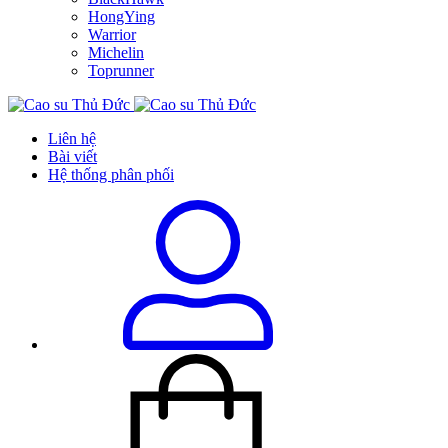
HongYing
Warrior
Michelin
Toprunner
Liên hệ
Bài viết
Hệ thống phân phối