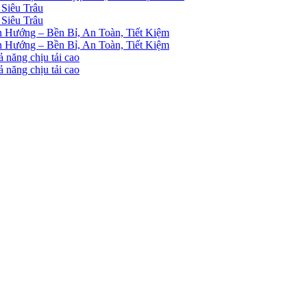
Siêu Trâu
Siêu Trâu
n Hướng – Bền Bỉ, An Toàn, Tiết Kiệm
n Hướng – Bền Bỉ, An Toàn, Tiết Kiệm
 năng chịu tải cao
 năng chịu tải cao