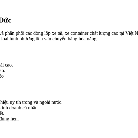
 Đức
ân phối các dòng lốp xe tải, xe container chất lượng cao tại Việt N
 loại hình phương tiện vận chuyển hàng hóa nặng.
ải cao.
ao.
éo
iệu uy tín trong và ngoài nước.
 kinh doanh cá nhân.
ết.
đúng hẹn.