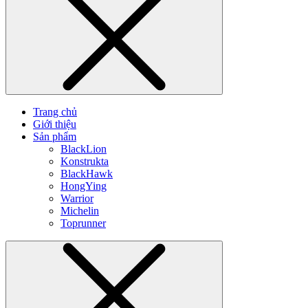
Trang chủ
Giới thiệu
Sản phẩm
BlackLion
Konstrukta
BlackHawk
HongYing
Warrior
Michelin
Toprunner