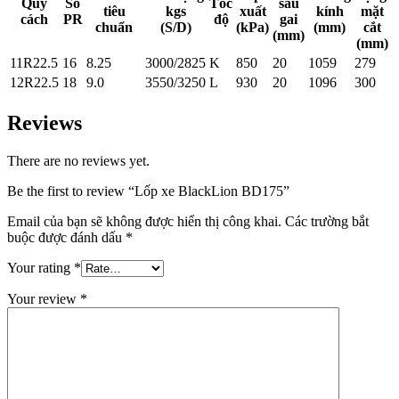
Quy
Số
Tốc
sâu
tiêu
kgs
xuất
kính
mặt
cách
PR
độ
gai
chuẩn
(S/D)
(kPa)
(mm)
cắt
(mm)
(mm)
11R22.5
16
8.25
3000/2825
K
850
20
1059
279
12R22.5
18
9.0
3550/3250
L
930
20
1096
300
Reviews
There are no reviews yet.
Be the first to review “Lốp xe BlackLion BD175”
Email của bạn sẽ không được hiển thị công khai.
Các trường bắt
buộc được đánh dấu
*
Your rating
*
Your review
*