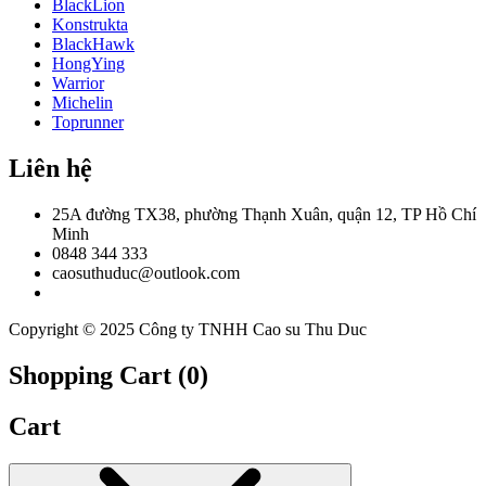
BlackLion
Konstrukta
BlackHawk
HongYing
Warrior
Michelin
Toprunner
Liên hệ
25A đường TX38, phường Thạnh Xuân, quận 12, TP Hồ Chí
Minh
0848 344 333
caosuthuduc@outlook.com
Copyright © 2025 Công ty TNHH Cao su Thu Duc
Shopping Cart (
0
)
Cart