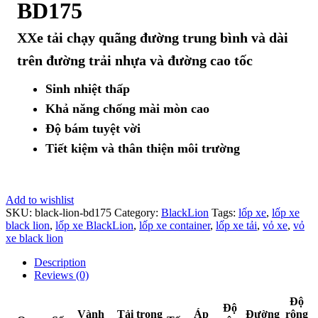
BD175
XXe tải chạy quãng đường trung bình và dài
trên đường trải nhựa và đường cao tốc
Sinh nhiệt thấp
Khả năng chống mài mòn cao
Độ bám tuyệt vời
Tiết kiệm và thân thiện môi trường
Add to wishlist
SKU:
black-lion-bd175
Category:
BlackLion
Tags:
lốp xe
,
lốp xe
black lion
,
lốp xe BlackLion
,
lốp xe container
,
lốp xe tải
,
vỏ xe
,
vỏ
xe black lion
Description
Reviews (0)
Độ
Độ
Vành
Tải trọng
Áp
Đường
rộng