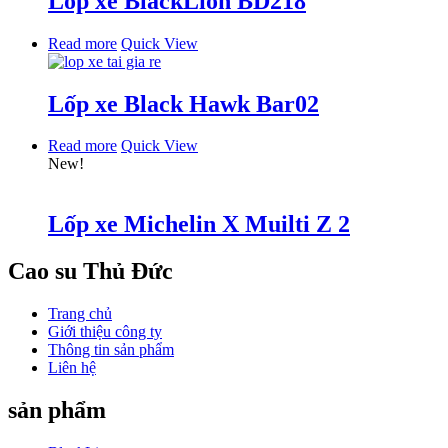
Lốp xe BlackLion BD218
Read more
Quick View
Lốp xe Black Hawk Bar02
Read more
Quick View
New!
Lốp xe Michelin X Muilti Z 2
Cao su Thủ Đức
Trang chủ
Giới thiệu công ty
Thông tin sản phẩm
Liên hệ
sản phẩm