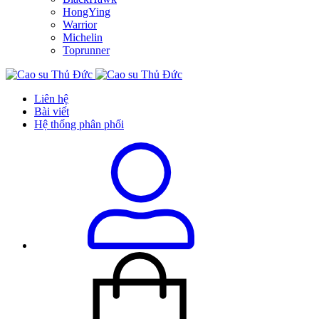
HongYing
Warrior
Michelin
Toprunner
Liên hệ
Bài viết
Hệ thống phân phối